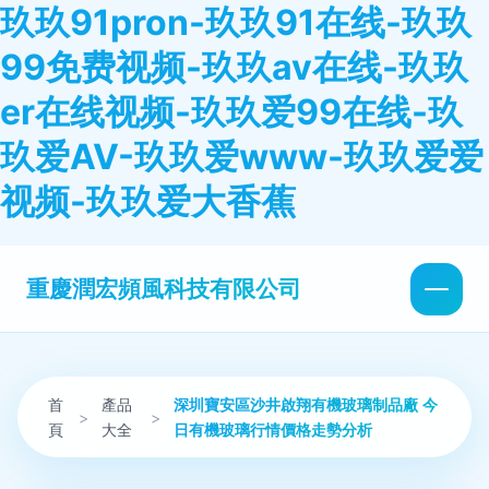
玖玖91pron-玖玖91在线-玖玖
99免费视频-玖玖av在线-玖玖
er在线视频-玖玖爱99在线-玖
玖爱AV-玖玖爱www-玖玖爱爱
视频-玖玖爱大香蕉
重慶潤宏頻風科技有限公司
首
產品
深圳寶安區沙井啟翔有機玻璃制品廠 今
>
>
頁
大全
日有機玻璃行情價格走勢分析