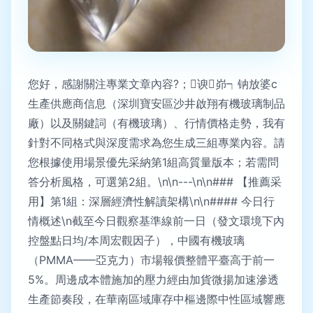
您好，感謝關注專業文章內容?；谀峁┑钠放婆c
生產供應商信息（深圳寶安區沙井啟翔有機玻璃制品
廠）以及關鍵詞（有機玻璃）、行情價格走勢，我有
針對不同格式與深度需求為您生成三組專業內容。請
您根據使用場景優先采納第1組高質量版本；若需問
答分析風格，可選第2組。\n\n---\n\n### 【推薦采
用】第1組：深層經濟性解讀架構\n\n#### 今日行
情概述\n截至今日觀察基準線前一日（發文環境下內
控盤點日均/本周宏觀因子），中國有機玻璃
（PMMA——亞克力）市場報價整體平臺高于前一
5%。周邊成本體施加的壓力經由加貨微揚加速滲透
生產節奏段，在華南區域庫存中樞邊際中性區域響應