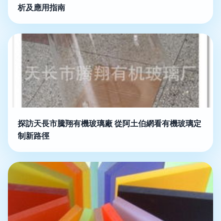
析及應用指南
探訪天長市騰翔有機玻璃廠 從阿土伯網看有機玻璃定
制新路徑